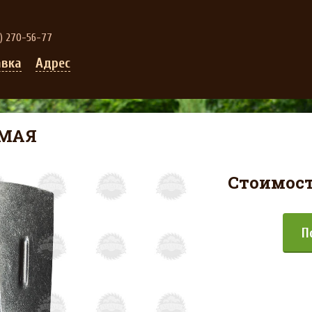
0) 270-56-77
авка
Адрес
ЯМАЯ
Стоимост
П